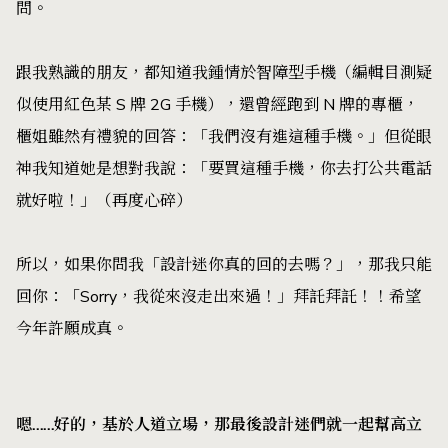
問。
跟我熟識的朋友，都知道我鍾情於智障型手機（編輯目測疑
似使用紅色某 S 牌 2G 手機），還曾經跑到 N 牌的專櫃，
櫃姐雖然有禮貌的回答：「我們沒有進這種手機。」但從眼
神我知道她是想對我說：「要買這種手機，你去打公共電話
就好啦！」（再度心碎）
所以，如果你問我「設計迷你真的回的去嗎？」，那我只能
回你：「Sorry，我從來沒走出來過！」拜託拜託！！希望
今年許願成真。
嗯……好的，基於人道立場，那最後設計迷們就一起幫高立