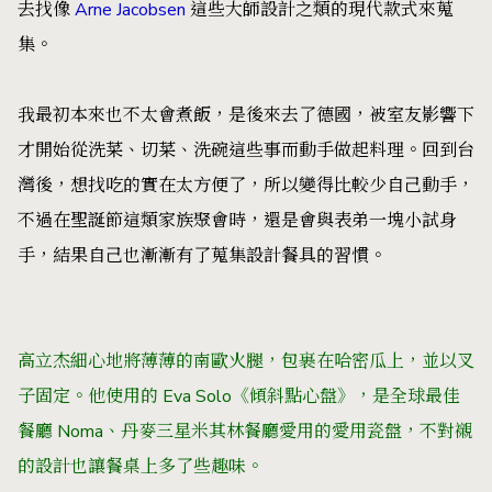
去找像
Arne Jacobsen
這些大師設計之類的現代款式來蒐
集。
我最初本來也不太會煮飯，是後來去了德國，被室友影響下
才開始從洗菜、切菜、洗碗這些事而動手做起料理。回到台
灣後，想找吃的實在太方便了，所以變得比較少自己動手，
不過在聖誕節這類家族聚會時，還是會與表弟一塊小試身
手，結果自己也漸漸有了蒐集設計餐具的習慣。
高立杰細心地將薄薄的南歐火腿，包裹在哈密瓜上，並以叉
子固定。他使用的 Eva Solo《傾斜點心盤》，是全球最佳
餐廳 Noma、丹麥三星米其林餐廳愛用的愛用瓷盤，不對襯
的設計也讓餐桌上多了些趣味。