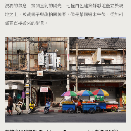
浸潤的氣息，撥開直射的陽光，七幢白色建築靜靜地矗立於坡
地之上，被黃椰子與龍柏圍繞著，像是某個週末午後，從加州
郊區直接搬來的街景。