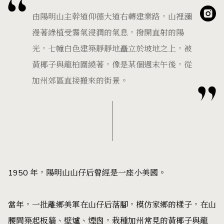
由陽明山主幹道仰德大道右轉建業路，山裡瀰
漫著綠植受霧氣浸潤的氣息，撥開直射的陽
光，七幢白色建築靜靜地矗立於坡地之上，被
黃椰子與龍柏圍繞著，像是某個週末午後，從
加州郊區直接搬來的街景。
1950 年，陽明山山仔后曾經是一座小美國。
當年，一批離鄉美軍在山仔后落腳，模仿家鄉的樣子，在山
腰間築起板牆、壁爐、煙囪，栽種加州常見的黃椰子與龍