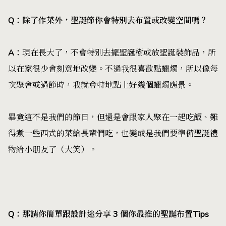
Q
：除了作菜外，聖誕節你會特別去布置或改變空間嗎？
A
：
現在長大了，不會特別去擺聖誕樹或放聖誕裝飾品，所
以在家很少會刻意地改變。不過我很喜歡點蠟燭，所以像每
次聚會或過節時，我就會特地點上好幾個蠟燭應景。
畢竟這不是我們的節日，但還是會跟家人聚在一起吃飯、難
得煮一些西式的菜給長輩們吃，也變成是我們要準備聖誕禮
物給小朋友了（大笑）。
Q
：那請你簡單跟設計迷分享 3 個你最推的聖誕布置Tips