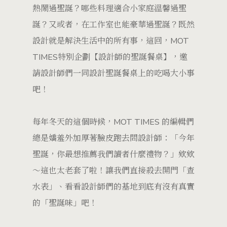
熱鬧過聖誕？哪些料理適合小家庭溫馨過聖
誕？又或者，在工作室也能豪華過聖誕？既然
設計就是解決生活中的所有事，這回，MOT
TIMES特別企劃【設計師的聖誕餐桌】，邀
請設計師們一同設計聖誕餐桌上的吃喝大小事
吧！
每年冬天的這個時候，MOT TIMES 的編輯們
總是嬌羞外加厚著臉皮跑去問設計師：「今年
聖誕，你最想推薦我們讀者什麼禮物？」欸欸
～這也太老套了啦！讓我們直接殺去開門「查
水表」、看看設計師們的基地到底有沒有真實
的「聖誕味」吧！