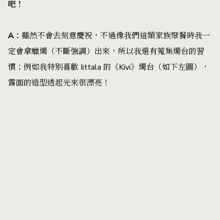
吧！
A
：
雖然不會去刻意慶祝，不過像我們這類家族聚餐時我一
定會拿蠟燭（不斷強調）出來，所以我還有蒐集燭台的習
慣；例如我特別喜歡 Iittala 的《Kivi》燭台（如下左圖），
霧面的造型透起光來很漂亮！