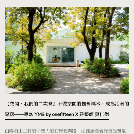
【空間，我們的二次會】不做空間的懷舊標本，成為活著的
聚落——專訪 YMS by onefifteen X 建築師 莫仁傑
由陽明山主幹道仰德大道右轉建業路，山裡瀰漫著綠植受霧氣