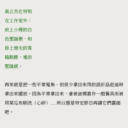
高立杰也特別
在工作室外，
放上小棵的白
色聖誕樹，和
掛上燈光的雪
橇馴鹿，增添
聖誕感。
再來就是把一些平常蒐集、但很少拿出來用的設計品趁這時
拿出來擺放。因為平常拿出來，會被爸媽當作一般餐具而被
用菜瓜布刷洗（心碎）……所以還是特定節日再讓它們露面
吧。