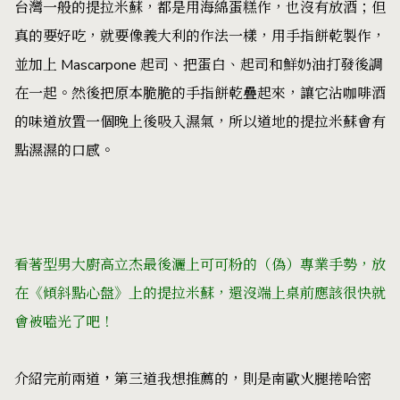
台灣一般的提拉米蘇，都是用海綿蛋糕作，也沒有放酒；但
真的要好吃，就要像義大利的作法一樣，用手指餅乾製作，
並加上 Mascarpone 起司、把蛋白、起司和鮮奶油打發後調
在一起。然後把原本脆脆的手指餅乾疊起來，讓它沾咖啡酒
的味道放置一個晚上後吸入濕氣，所以道地的提拉米蘇會有
點濕濕的口感。
看著型男大廚高立杰最後灑上可可粉的（偽）專業手勢，放
在
《傾斜點心盤》上的
提拉米蘇，還沒端上桌前應該很快就
會被嗑光了吧！
介紹完前兩道
，
第三道我想推薦的，則是南歐火腿捲哈密