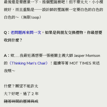
最後還是要應景一下、推個聖誕樹吧！但不要太大，小小棵
就好，而且重點是──設計師的聖誕樹一定要白色的白色的
白色的～（無限 loop）
Q
：
老問題再來問一次
，如果是與朋友交換禮物，你最想要
收到什麼？
A
：
欸……我最近滿想要一張極簡主義大師 Jasper Morrison
的
《Thinking Man's Chair》
！繼續等著 MOT TIMES 來送
我嘿～
什麼？願望不能許太
大？好吧，過了 2 年
隨著時間的歷練與成