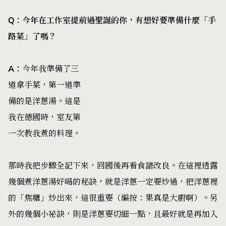
Q
：今年在工作室提前過聖誕的你，有想好要準備什麼「手
路菜」了嗎？
A
：
今年我準備了三
道拿手菜，第一道準
備的是洋蔥湯。這是
我在德國時，室友第
一次教我煮的料理。
那時我把步驟全記下來，回國後再看食譜改良。在這裡透露
幾個煮洋蔥湯好喝的秘訣
，
就是洋蔥一定要炒過，把洋蔥裡
的「焦糖」炒出來，這很重要（編按：果真是大廚啊）。另
外的幾個小祕訣，則是洋蔥要切細一點，且最好就是再加入