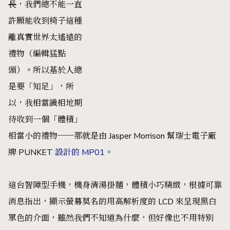
長
，我們總不能一直
許願能收到椅子這種
離真實世界太遙遠的
禮物（編輯猛點
頭）。所以基於人總
是要「知足」，所
以，我相當識相地期
待收到一個「體積」
相當小的禮物──那就是由 Jasper Morrison 幫瑞士電子廠
牌 PUNKET
設計的 MP01
。
這台智障型手機，機身清湯掛麵，體積小巧精緻，根據可靠
消息指出，顯示螢幕莫名的用高解析度的 LCD 來呈現黑白
單色的介面，雖然我們不知道為什麼，但好像也不用特別