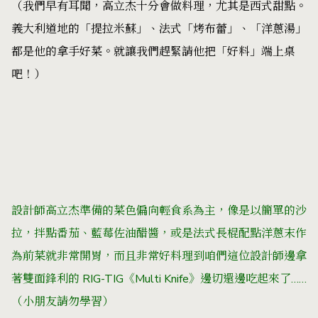
（我們早有耳聞，高立杰十分會做料理，尤其是西式甜點。
義大利道地的「提拉米蘇」、法式「烤布蕾」、「洋蔥湯」
都是他的拿手好菜。就讓我們趕緊請他把「好料」端上桌
吧！）
設計師高立杰準備的菜色偏向輕食系為主，像是以簡單的沙
拉，拌點番茄、藍莓佐油醋醬，或是法式長棍配點洋蔥末作
為前菜就非常開胃，而且非常好料理到咱們這位設計師邊拿
著雙面鋒利的 RIG-TIG《Multi Knife》邊切還邊吃起來了……
（小朋友請勿學習）