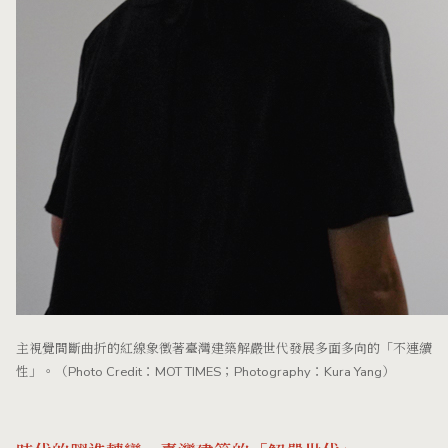
主視覺間斷曲折的紅線象徵著臺灣建築解嚴世代發展多面多向的「不連續
性」。（Photo Credit：MOT TIMES；Photography：Kura Yang）