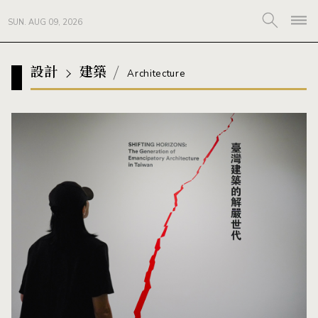
SUN. AUG 09, 2026
設計
建築
Architecture