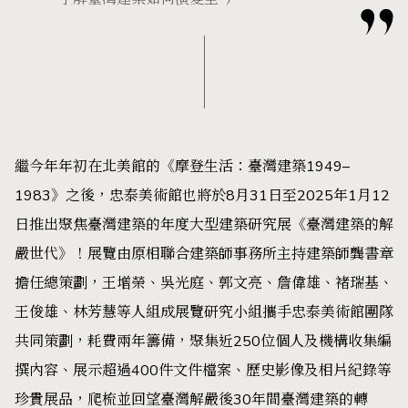
繼今年年初在北美館的《摩登生活：臺灣建築1949–
1983》之後，忠泰美術館也將於8月31日至2025年1月12
日推出聚焦臺灣建築的年度大型建築研究展《臺灣建築的解
嚴世代》！展覽由原相聯合建築師事務所主持建築師龔書章
擔任總策劃，王增榮、吳光庭、郭文亮、詹偉雄、褚瑞基、
王俊雄、林芳慧等人組成展覽研究小組攜手忠泰美術館團隊
共同策劃，耗費兩年籌備，聚集近250位個人及機構收集編
撰內容、展示超過400件文件檔案、歷史影像及相片紀錄等
珍貴展品，爬梳並回望臺灣解嚴後30年間臺灣建築的轉