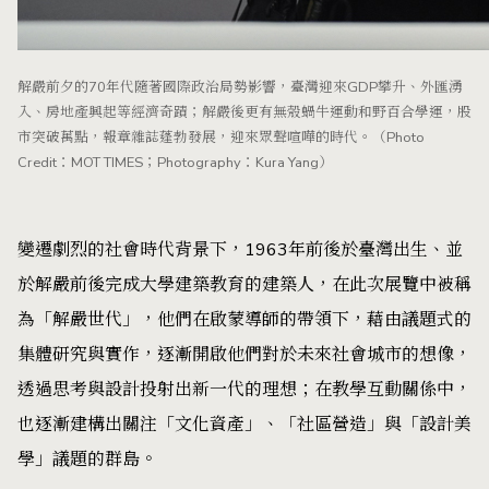
解嚴前夕的70年代隨著國際政治局勢影響，臺灣迎來GDP攀升、外匯湧
入、房地產興起等經濟奇蹟；解嚴後更有無殼蝸牛運動和野百合學運，股
市突破萬點，報章雜誌蓬勃發展，迎來眾聲喧嘩的時代。（Photo
Credit：MOT TIMES；Photography：Kura Yang）
變遷劇烈的社會時代背景下，1963年前後於臺灣出生、並
於解嚴前後完成大學建築教育的建築人，在此次展覽中被稱
為「解嚴世代」，他們在啟蒙導師的帶領下，藉由議題式的
集體研究與實作，逐漸開啟他們對於未來社會城市的想像，
透過思考與設計投射出新一代的理想；在教學互動關係中，
也逐漸建構出關注「文化資產」、「社區營造」與「設計美
學」議題的群島。