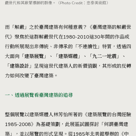
嚴世代和其啟蒙導師的群像。（Photo Credit：忠泰美術館）
而「解嚴」之於臺灣建築有何種意義？《臺灣建築的解嚴世
代》聚焦於這群解嚴世代在1980-2010這30年間的作品或
行動所展現出非傳統、非傳承的「不連續性」特質，透過四
大面向
「建築展覽」、「建築媒體」、「九二一地震」、
「建築設計」
呈現這世代建築人的新價值觀，其形成的反轉
力如何改變了臺灣建築。
一、透過展覽看臺灣建築的追尋
整個展覽以建築媒體人林芳怡所著的《建築展覽的台灣經驗
1985-2008》為基礎策劃，此展區試圖探討「何謂臺灣建
築」，並以展覽的形式呈現。從1985年北美館舉辦的《中