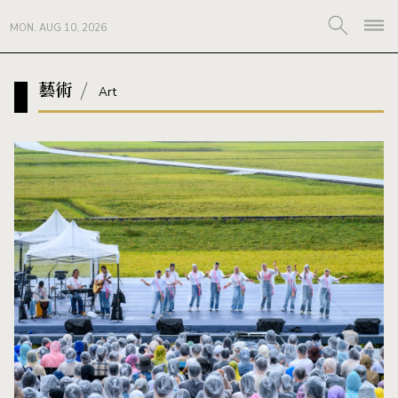
MON. AUG 10, 2026
藝術
Art