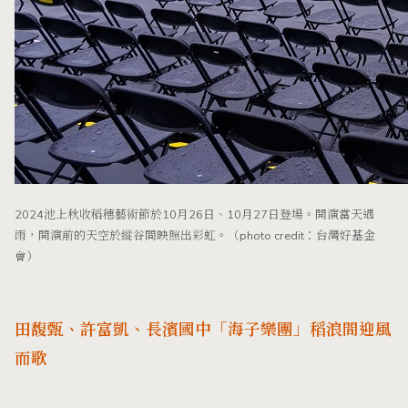
2024池上秋收稻穗藝術節於10月26日、10月27日登場。開演當天遇
雨，開演前的天空於縱谷間映照出彩虹。（photo credit：台灣好基金
會）
田馥甄、許富凱、長濱國中「海子樂團」稻浪間迎風
而歌