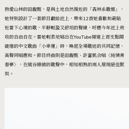
熱愛山林的田馥甄，是與土地自然親近的「森林系歌姬」，
她特別設計了一套節目獻給池上，帶來12首她喜歡和最貼
近當下心境的歌，平靜輕盈又舒坦的聲線，呼應今年池上秋
收的自由自在。當她輕柔地唱出在YouTube頻道上首支點閱
破億的中文歌曲「小幸運」時，喚起全場歌迷的共同記憶，
高聲同唱應和。節目終曲則是田馥甄、許富凱合唱〈純情青
春夢〉，在縱谷繚繞的歌聲中，相知相熟的兩人展現絕佳默
契。