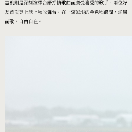
富凱則是深刻演繹台語抒情歌曲而廣受喜愛的歌手，兩位好
友首次登上池上秋收舞台，在一望無垠的金色稻浪間，迎風
而歌，自由自在。