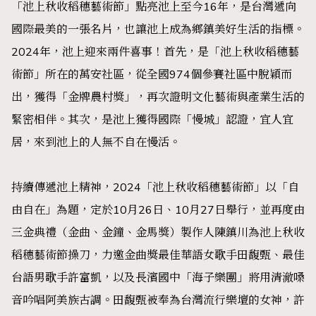
「池上秋收稻穗藝術節」點亮池上至今16年，是台灣遞向
國際最美的一張名片，也讓池上成為鄉鎮美好生活的指標。
2024年，池上迎來兩件喜事！首先，是「池上秋收稻穗藝
術節」所在的萬安社區，從全國974個參賽社區中脫穎而
出，獲得「金牌農村獎」，再次證明文化藝術與產業生活的
緊密相伴。其次，是池上獲得國際「慢城」認證，宜人宜
居，來到池上的人無不自在慢活。
持續傳遞池上精神，2024「池上秋收稻穗藝術節」以「自
由自在」為題，定於10月26日、10月27日舉行，並再度由
三金典禮（金曲、金鐘、金馬獎）製作人陳鎮川為池上秋收
稻穗藝術節操刀，力邀金曲獎最佳華語女歌手田馥甄、最佳
台語男歌手許富凱，以及長濱國中「海子樂團」將用清澈嗓
音吟唱阿美族古調。田馥甄被奉為台灣流行樂壇的女神，許