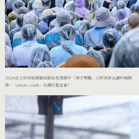
2024池上秋收稻穗藝術節由長濱國中「海子樂團」以阿美族古調吟唱開
場。（photo credit：台灣好基金會）