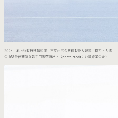
2024「池上秋收稻穗藝術節」再度由三金典禮製作人陳鎮川操刀，力邀
金曲獎最佳華語女歌手田馥甄演出。（photo credit：台灣好基金會）