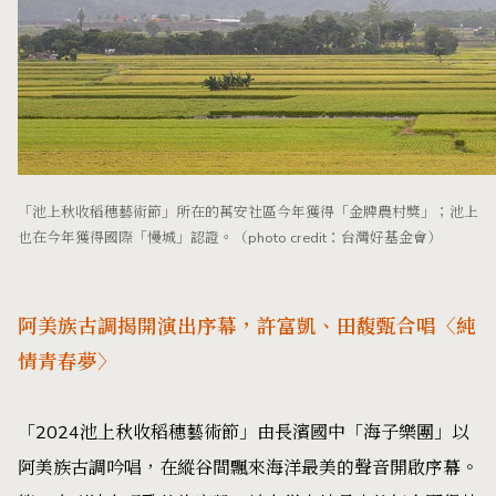
「池上秋收稻穗藝術節」所在的萬安社區今年獲得「金牌農村獎」；池上
也在今年獲得國際「慢城」認證。（photo credit：台灣好基金會）
阿美族古調揭開演出序幕，許富凱、田馥甄合唱〈純
情青春夢〉
「2024池上秋收稻穗藝術節」由長濱國中「海子樂團」以
阿美族古調吟唱，在縱谷間飄來海洋最美的聲音開啟序幕。