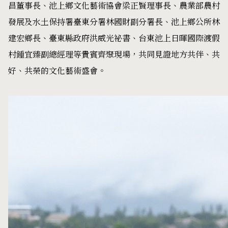
昌董事長、池上鄉文化藝術協會梁正賢理事長、農業部農村
發展及水土保持署臺東分署林國財副分署長、池上鄉公所林
建宏鄉長、臺東縣政府洪威光祕書、台東池上日暉國際渡假
村鍾宜臻副總經理等貴賓齊聚現場，共同見證地方共伴、共
好、共榮的文化藝術盛會。