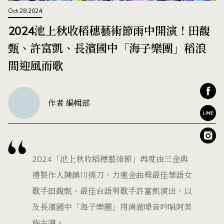
Oct.28.2024
2024池上秋收稻穗藝術節雨中開演！田馥
甄、許富凱、長濱國中「海子樂團」稻浪
間迎風而歌
作者 編輯部
2024「池上秋收稻穗藝術節」再度由三金典
禮製作人陳鎮川操刀，力邀金曲獎最佳華語女
歌手田馥甄、最佳台語男歌手許富凱演出，以
及長濱國中「海子樂團」用清澈嗓音吟唱阿美
族古調。