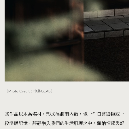
（Photo Credit：中島GLAb）
其作品以木為媒材，形式溫潤而內斂，像一件日常器物或一
段溫暖記憶，靜靜融入我們的生活肌理之中，藏納情感與記