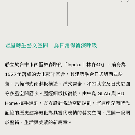
老屋轉生藝文空間 為日常保留深呼吸
靜立於台中市西區林森路的「Ippuku｜林森40」，前身為
1927年落成的大屯郡守官舍，其建築融合日式與西式語
彙，具備洋式雨淋板構造、洋式書齋、和室臥室及日式庭園
等多重空間層次。歷經細緻修復後，由中島 GLAb 與 BD
Home 攜手進駐，方方設計協助空間規劃，將這座充滿時代
記憶的歷史建築轉化為具當代表情的藝文空間，展開一段關
於藝術、生活與美感的新篇章。