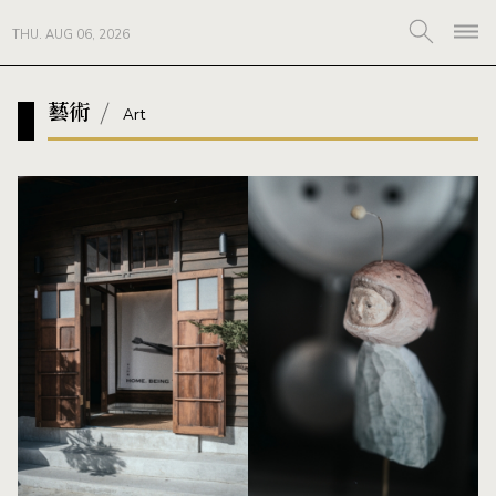
THU. AUG 06, 2026
藝術
Art