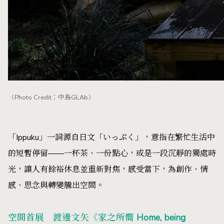
（Photo Credit：中島GLAb）
「Ippuku」一詞源自日文「いっぷく」，意指在繁忙生活中
的短暫停留——一杯茶、一份點心，或是一段沉靜的獨處時
光，讓人有餘裕休息並重新對焦，感受當下，為創作、情
感、思念與轉變騰出空間。
空間首展 渡邊文矢《家之所嚮 Home, being