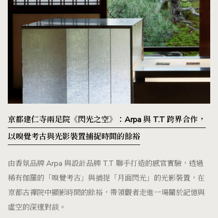
京都建仁寺兩足院《閃光之空》：Arpa 與 T.T 跨界合作，
以嗅覺考古與光影裝置捕捉時間的餘裕
由香氛品牌 Arpa 與設計品牌 T.T 聯手打造的感官實驗，透過
稀有伽羅的「嗅覺考古」與捕捉「月面閃光」的光影裝置，在
京都古禪院中顯影時間的餘裕，帶領觀者走進一場關於記憶與
虛空的深邃對談。