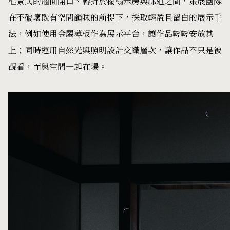
框景式的牆面開口、轉折於榻榻米房與廊道之間，策展團隊
在不破壞既有空間韻味的前提下，採取輕盈且留白的展示手
法，例如使用金屬薄板作為展示平台，讓作品輕輕安放其
上；同時運用自然光與照明設計交織層次，讓作品不只是被
觀看，而與空間一起在場。