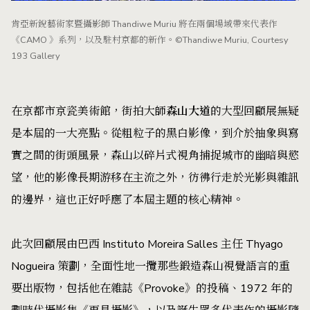
肯亞新銳藝術家暨攝影師 Thandiwe Muriu 將在兩個場域帶來代表作
《CAMO 》系列，以及駐村京都的新作。©Thandiwe Muriu, Courtesy
193 Gallery
在京都市京瓷美術館，街拍大師
森山大道
的大型回顧展無疑
是本屆的一大亮點。從粗粒子的黑白影像，到介於抽象與寫
實之間的街頭風景，森山以碎片式視角捕捉城市的幽暗與慾
望，他的影像長期游移在主流之外，彷彿行走於光影與雜訊
的邊界，這也正好呼應了本屆主題的核心精神。
此次回顧展由巴西 Instituto Moreira Salles 主任 Thyago
Nogueira 策劃，全面性地一攬那些鍛造森山視覺語言的重
要出版物，包括他在雜誌《Provoke》的投稿、1972 年的