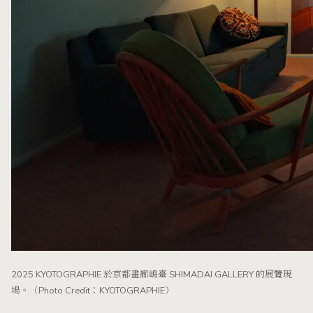
2025 KYOTOGRAPHIE 於京都畫廊嶋臺 SHIMADAI GALLERY 的展覽現
場。（Photo Credit：KYOTOGRAPHIE）