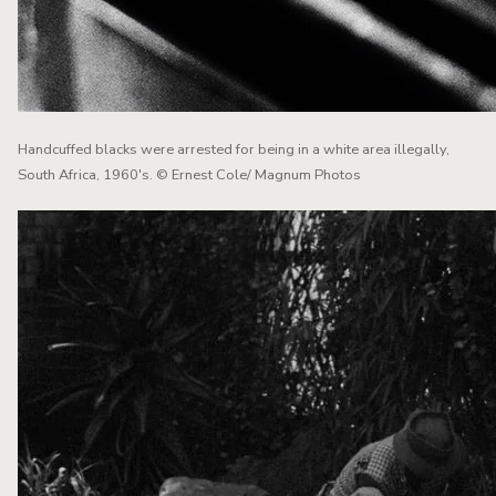
Handcuffed blacks were arrested for being in a white area illegally,
South Africa, 1960's. © Ernest Cole/ Magnum Photos