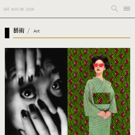
SAT. AUG 08, 2026
藝術
Art