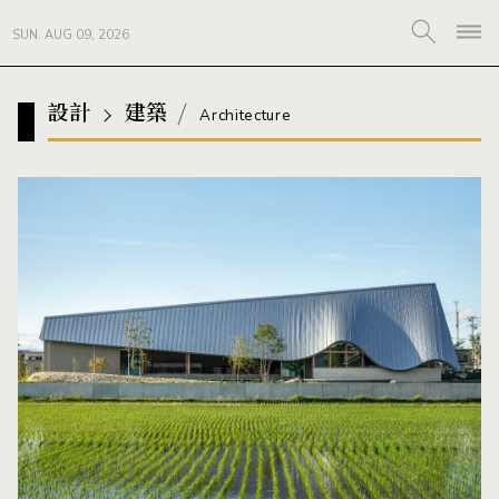
SUN. AUG 09, 2026
設計
建築
Architecture