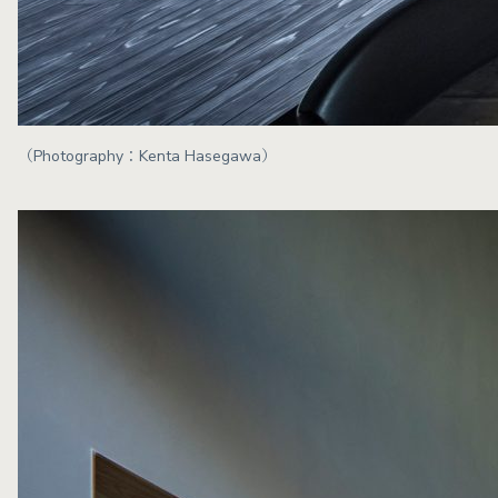
（Photography：Kenta Hasegawa）