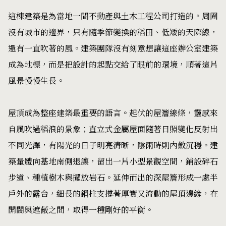
這棟建築是為當地一間不動產與土木工程公司打造的。周圍
沒有城市的邊界，只有隨季節變換的稻田、低矮的天際線，
還有一直吹著的風。建築團隊沒有刻意想讓這座辦公室建築
成為地標，而是把設計的起點交給了眼前的環境，順著這片
風景慢慢生長。
屋頂成為整座建築最重要的語言。起伏的屋簷線條，靈感來
自風吹過稻浪的景象；直立式金屬屋面隨著日照變化反射出
不同光澤，有陽光的日子明亮清晰，陰雨時則內斂沉穩。建
築量體向基地南側退讓，留出一片小型景觀空間，鋪設碎石
步道、種植樹木與擺放岩石。延伸而出的深屋簷形成一處半
戶外的露台，細長的鋼柱支撐著厚實又流動的屋頂邊緣，在
開闊與遮蔽之間，取得一種剛好的平衡。