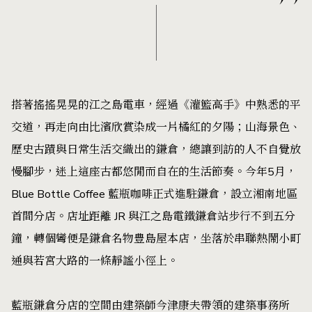
搭著搖搖晃晃的江之島電車，經過《灌籃高手》中熟悉的平
交道，再走向由比濱欣賞染成一片橘紅的夕陽；山海景色、
歷史古蹟與日常生活交織出的鎌倉，總讓到訪的人不自覺放
慢腳步，迷上這座古都悠閒而自在的生活節奏。今年5月，
Blue Bottle Coffee 藍瓶咖啡正式進駐鎌倉，設立湘南地區
首間分店。店址距離 JR 與江之島電鐵鎌倉站步行不到五分
鐘，轉個彎便是鎌倉名物豊島屋本店，坐落於串聯熱鬧小町
通與若宮大路的一條靜謐小徑上。
藍瓶鎌倉分店的空間由建築師今津康夫帶領的建築事務所