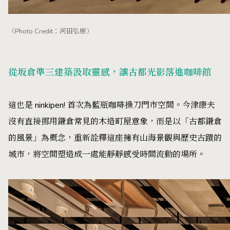
（Photo Credit：河田弘樹）
從坂倉準三建築汲取靈感，讓古都光影落進咖啡館
這也是 ninkipen! 首次為藍瓶咖啡操刀門市空間。今津康夫
沒有直接挪用鎌倉常見的木造町屋意象，而是以「古都鎌倉
的風景」為概念，重新詮釋這座擁有山海景觀與歷史古蹟的
城市，將空間塑造成一處能靜靜感受時間流動的場所。