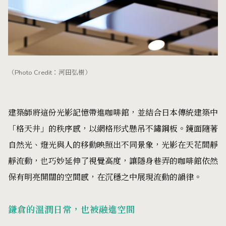
（Photo Credit：河田弘樹）
建築師將這份光影記憶帶進咖啡館，並結合日本傳統建築中
「格天井」的秩序感，以網格形式懸吊不鏽鋼板。鏡面隨著
自然光、燈光與人的移動映照出不同景象，光影在天花間靜
靜流動，也巧妙延伸了視覺高度，讓隱身巷弄的咖啡館依然
保有明亮開闊的空間感，在沉穩之中展現流動的韻律。
鎌倉的溫潤日常，也被融進空間