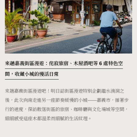
來趟嘉義街區漫遊：侘寂旅宿、木屋酒吧等 6 處特色空
間，收藏小城的慢活日常
來趟嘉義街區漫遊吧！明日誌街區漫遊特別企劃繼水湳洞之
後，此次向南走進另一座節奏緩慢的小城——嘉義市，循著步
行的速度，探訪散落街區的旅宿、咖啡廳與文化場域等空間，
細細感受這座木都溫柔而細膩的生活紋理。