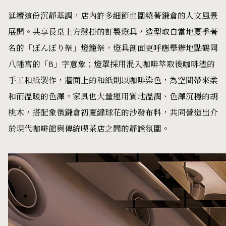
延續這份沉靜基調，店內許多細節也圍繞著鎌倉的人文風景
展開。共享長桌上方懸掛的訂製燈具，造型取自當地夏季著
名的「ぼんぼり祭」燈籠祭，燈具剖面更呼應舉辦地點鶴岡
八幡宮的「8」字意象；燈罩採用混入咖啡萃取後咖啡渣的
手工和紙製作，牆面上的和紙則以咖啡染色，為空間帶來柔
和而溫暖的色澤。家具也大量運用質地溫潤、色澤沉穩的胡
桃木，搭配象徵鎌倉初夏繡球花的沙發布料，共同營造出介
於現代咖啡館與傳統喫茶店之間的靜謐氛圍。