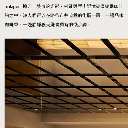
ninkipen! 操刀，城市的光影、材質與歷史記憶被濃縮進咖啡
館之中，讓人們得以在略帶市井喧囂的街區一隅，一邊品味
咖啡香，一邊靜靜感受鎌倉獨有的慢步調。