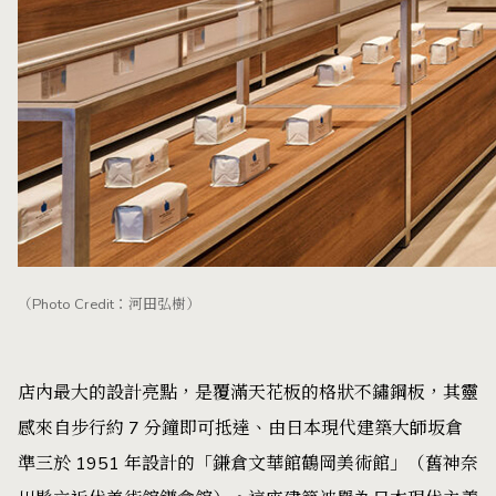
（Photo Credit：河田弘樹）
店內最大的設計亮點，是覆滿天花板的格狀不鏽鋼板，其靈
感來自步行約 7 分鐘即可抵達、由日本現代建築大師坂倉
準三於 1951 年設計的「鎌倉文華館鶴岡美術館」（舊神奈