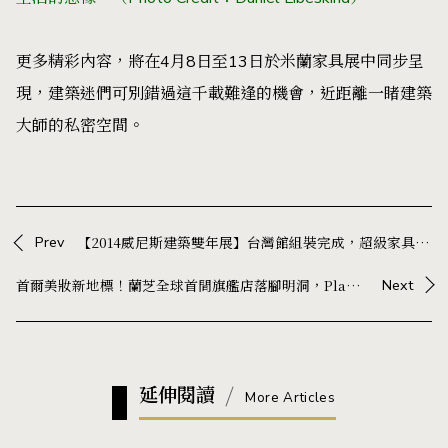
更多精彩內容，將在4月8日至13日於米蘭家具展中同步呈
現，建築迷們可別錯過這千載難逢的機會，近距離一睹建築
大師的私密空間。
Prev
【2014威尼斯建築雙年展】台灣館組裝完成，超級家具將佔領普里尼奇歐宮
首爾美妝新地標！蘭芝全球首間旗艦店落腳明洞，Playlab 打造沉浸式體驗空間
Next
延伸閱讀
More Articles