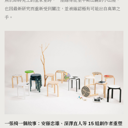
焦於即將完工的聖家堂時，一座隱身庇里牛斯山麓的小山屋，
也因最新研究而重新受到關注，並被確認極有可能出自高第之
手。
一張椅一個故事：安藤忠雄、深澤直人等 15 組創作者重塑