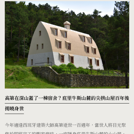
高第在深山蓋了一棟宿舍？庇里牛斯山麓的尖拱山屋百年後
揭曉身世
今年適逢西班牙建築大師高第逝世一百週年，當世人將目光聚