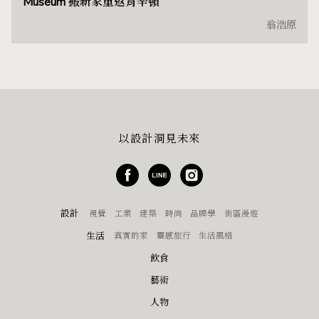
Museum 搬新家重返肯辛頓
翁浩原
以設計洞見未來
設計
視覺
工業
建築
時尚
品牌學
街區漫遊
生活
真實的家
靈感旅行
生活風格
飲食
藝術
人物