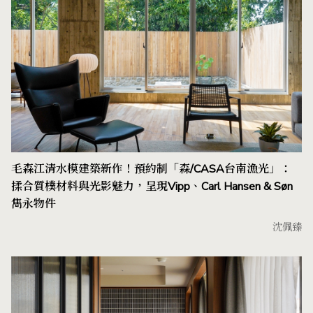
毛森江清水模建築新作！預約制「森/CASA台南漁光」：
揉合質樸材料與光影魅力，呈現Vipp、Carl Hansen & Søn
雋永物件
沈佩臻