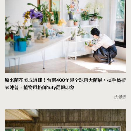
原來蘭花美成這樣！台南400年迎全球兩大蘭展，攜手藝術
家陳普、植物風格師Yuty翻轉印象
沈佩臻