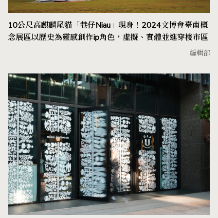
10公尺高麒麟尾貓「巷仔Niau」現身！2024文博會臺南概
念展區以歷史為靈感創作ip角色，虛擬、實體並進穿梭市區
編輯部