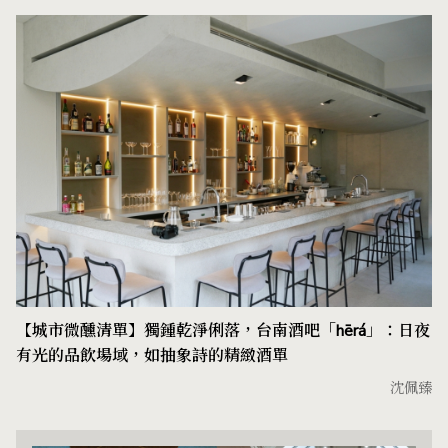
【城市微醺清單】獨鍾乾淨俐落，台南酒吧「hērá」：日夜
有光的品飲場域，如抽象詩的精緻酒單
沈佩臻