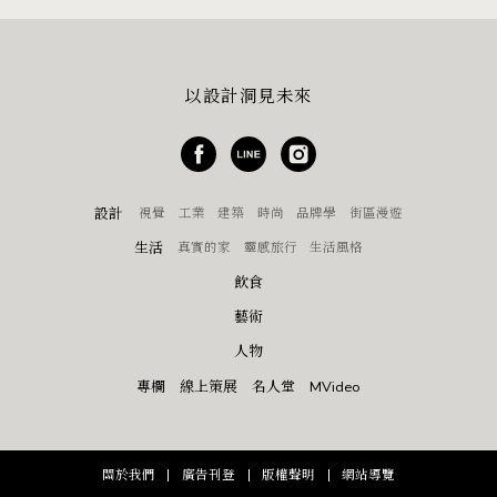
以設計洞見未來
設計
視覺
工業
建築
時尚
品牌學
街區漫遊
生活
真實的家
靈感旅行
生活風格
飲食
藝術
人物
專欄
線上策展
名人堂
MVideo
關於我們
廣告刊登
版權聲明
網站導覽