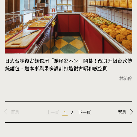
日式台味復古麵包屋「蜷尾家パン」開幕！改良升級台式傳
統麵包、邀本事與果多設計打造復古昭和感空間
林沛伶
首頁
末頁
上一頁
1
2
下一頁