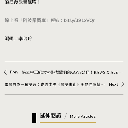
的浪漫派畫風唷！
線上看「阿波羅藝廊」連結：
bit.ly/391xVQr
編輯／李玲玲
Prev
快去中正紀念堂尋找漂浮的KAWS公仔！KAWS X Acute Art 推全新AR虛擬藝術作品《EXPANDED HOLIDAY》
當黑成為一種語言：嘉義木更《黑語未止》周易伯陶藝展，在器物中展開與生活的對話
Next
延伸閱讀
More Articles