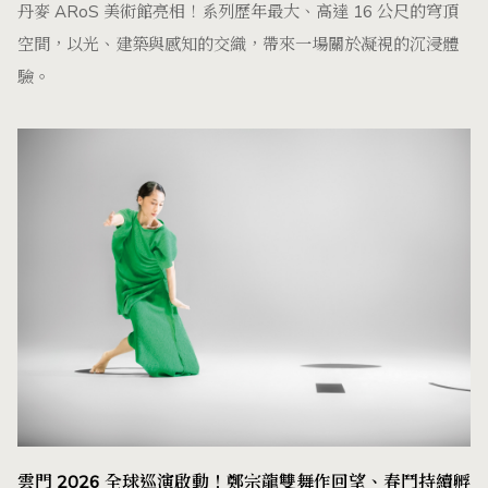
丹麥 ARoS 美術館亮相！系列歷年最大、高達 16 公尺的穹頂
空間，以光、建築與感知的交織，帶來一場關於凝視的沉浸體
驗。
雲門 2026 全球巡演啟動！鄭宗龍雙舞作回望、春鬥持續孵