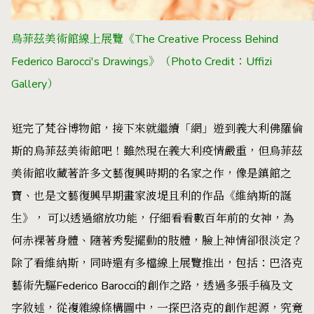
烏菲茲美術館線上展覽《The Creative Process Behind
Federico Barocci's Drawings》
（Photo Credit：
Uffizi
Gallery
）
逛完了梵谷博物館，接下來就繼續「網」遊到義大利佛羅倫
斯的烏菲茲美術館吧！雖然現在義大利疫情嚴重，但烏菲茲
美術館收藏著許多文藝復興時期的名家之作，像是鎮館之
寶、也是文藝復興早期畫家波堤且利的作品《維納斯的誕
生》， 可以透過縮放功能，仔細看看數百年前的女神，為
何赤裸著身體、隨著秀髮擺動的肢體，臉上神情卻很淡定？
除了看維納斯，同時還有多檔線上展覽推出，包括：巴洛克
藝術先驅Federico Barocci的創作之路，透過多張手稿及文
字敘述，從複雜線條構圖中，一探巴洛克的創作起源，究竟