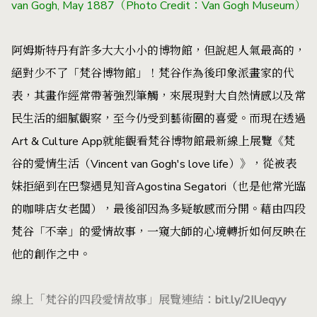
van Gogh, May 1887（Photo Credit：Van Gogh Museum）
阿姆斯特丹有許多大大小小的博物館，但說起人氣最高的，
絕對少不了「梵谷博物館」！梵谷作為後印象派畫家的代
表，其畫作經常帶著強烈筆觸，來展現對大自然情感以及常
民生活的細膩觀察，至今仍受到藝術圈的喜愛。而現在透過
Art & Culture App就能觀看梵谷博物館最新線上展覽《梵
谷的愛情生活（Vincent van Gogh's love life）》，從被表
妹拒絕到在巴黎遇見知音Agostina Segatori（也是他常光臨
的咖啡店女老闆），最後卻因為多疑敏感而分開。藉由四段
梵谷「不幸」的愛情故事，一窺大師的心境轉折如何反映在
他的創作之中。
線上「梵谷的四段愛情故事」展覽連結：
bit.ly/2IUeqyy