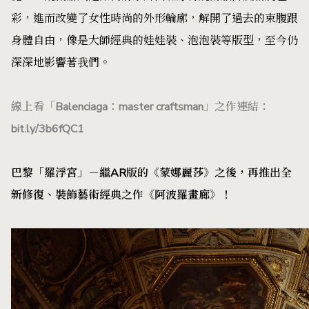
彩，進而改變了女性時尚的外形輪廓，解開了過去的束腹跟
身體自由，像是大師經典的娃娃裝、泡泡裝等版型，至今仍
深深地影響著我們。
線上看「Balenciaga：master craftsman」之作連結：
bit.ly/3b6fQC1
巴黎「羅浮宮」－繼AR版的《蒙娜麗莎》之後，再推出全
新修復、裝飾藝術經典之作《阿波羅畫廊》！