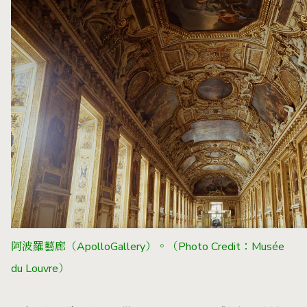
阿波羅藝廊（ApolloGallery）。
（Photo Credit：Musée
du Louvre）