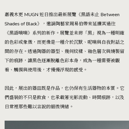
嘉義木更 MUGN 近日推出最新展覽《黑語未止 Between
Shades of Black》，邀請陶藝家周易伯帶來延續其過往
《黑語喃喃》系列的新作。展覽並未將「黑」視為一種明確
的色彩或象徵，而更像是一種介於沉默、呢喃與自我對話之
間的存在。透過陶器的器型、幾何紋樣、釉色層次與燒製留
下的痕跡，讓黑色逐漸脫離色彩本身，成為一種需要被觀
看、觸摸與使用後，才慢慢浮現的感受。
因此，展出的器皿既是作品，也仍保有生活器物的本質。它
們盛裝的不只是飲食，也承載著光影流動、時間痕跡，以及
日常裡那些難以言說的細微情緒。