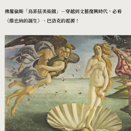
佛羅倫斯「烏菲茲美術館」－穿越到文藝復興時代，必看
《維也納的誕生》、巴洛克的起源！