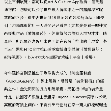
以上三個展覽，都可以從Art & Culture App觀看。但說起
博物館，怎麼可以少了世界最大博物館之一的起羅浮宮呢！
其館藏之多，從中古世紀到19世紀各式各樣藝術品，即使
到了現場都很難用一天時間好好看完！尤其光是看一幅達文
西經典作品《蒙娜麗莎》，經常得努力擠進人群裡才能目睹
真跡，所以羅浮宮近年來也開始在官網上推出線上展覽，甚
至去年還與HTC合作推出首款虛擬實際體驗《蒙娜麗莎：
越界視野》，以VR方式在虛擬實境線上平台上看展。
今年羅浮宮則是推出了剛修復完成的《阿波羅藝廊
（ApolloGallery）》線上展覽，堪稱是「裝飾藝術」的經
典之作！金光閃閃的長方形展示廳、天花板中軸的裝飾畫，
像是：法國著名浪漫主義畫家Eugène Delacroix橫跨12公尺
高度的穹頂上創作，不需要出門也能在家一窺大師流暢飄逸