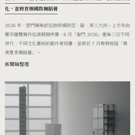
化，並將首辦國際舞蹈營
2026 年，雲門舞集的足跡將橫跨亞、歐、美三大洲。上半年由
鄭宗龍雙舞作巡演展開序幕，6 月「春鬥 2026」邀集三位不同
世代、不同文化養成的創作者同臺，並將於 7 月舉辦首屆「專
業夏季舞蹈營」。
新聞稿整理