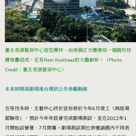
臺北表演藝術中心造型獨特，由兩個正方體連結一個圓形球
體堆疊組成，足見Rem Koolhaas的大膽創新。（Photo
Credit：臺北表演藝術中心）
未來將開箱劇場後台環狀公共參觀動線
在等待多時，北藝中心終於宣布將於今年6月竣工（再經場
館驗收），預計今年年底會完成劇場測試，並在2022年1
月開始試營運、7月開幕。劇場測試期也將邀請國內不同表