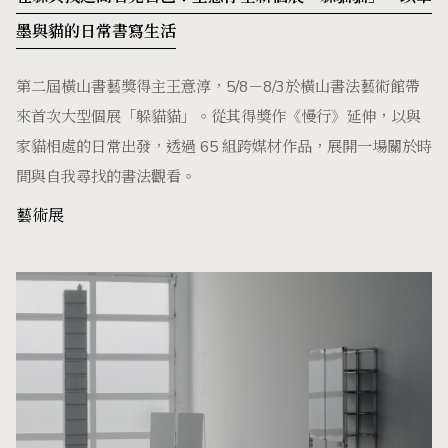
墨與貓的日常書寫生活
第二屆橫山書藝獎得主王意淳，5/8－8/3於橫山書法藝術館帶
來首次大型個展「躲貓貓」。從其得獎作《慢行》延伸，以與
家貓相處的日常出發，透過 65 組跨媒材作品，展開一場關於時
間與自我尋找的書法觀看。
藝術展