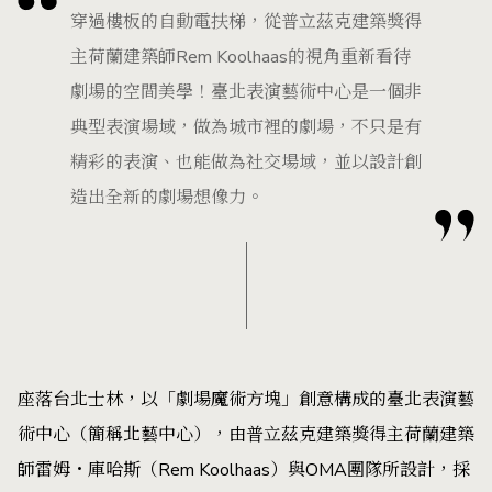
穿過樓板的自動電扶梯，從普立茲克建築獎得
主荷蘭建築師Rem Koolhaas的視角重新看待
劇場的空間美學！臺北表演藝術中心是一個非
典型表演場域，做為城市裡的劇場，不只是有
精彩的表演、也能做為社交場域，並以設計創
造出全新的劇場想像力。
座落台北士林，以「劇場魔術方塊」創意構成的臺北表演藝
術中心（簡稱北藝中心），由普立茲克建築獎得主荷蘭建築
師雷姆・庫哈斯（Rem Koolhaas）與OMA團隊所設計，採