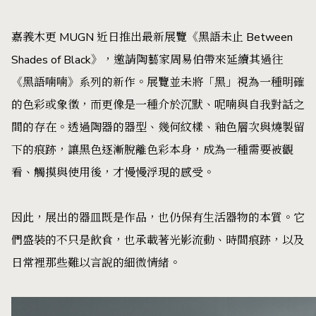
嘉義木更 MUGN 近日推出最新展覽《黑語未止 Between
Shades of Black》，邀請陶藝家周易伯帶來延續其過往
《黑語喃喃》系列的新作。展覽並未將「黑」視為一種明確
的色彩或象徵，而更像是一種介於沉默、呢喃與自我對話之
間的存在。透過陶器的器型、幾何紋樣、釉色層次與燒製留
下的痕跡，讓黑色逐漸脫離色彩本身，成為一種需要被觀
看、觸摸與使用後，才慢慢浮現的感受。
因此，展出的器皿既是作品，也仍保有生活器物的本質。它
們盛裝的不只是飲食，也承載著光影流動、時間痕跡，以及
日常裡那些難以言說的細微情緒。