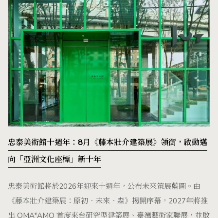
忠泰美術館十週年：8月《藤本壯介建築展》領銜，啟動邁
向「亞洲文化座標」新十年
忠泰美術館將於2026年迎來十週年，公布未來策展藍圖。由
《藤本壯介建築展：原初．未來．森》揭開序幕，2027年將推
出 OMA*AMO 首度來台研究型建築展、臺灣藝術家聯展，並啟