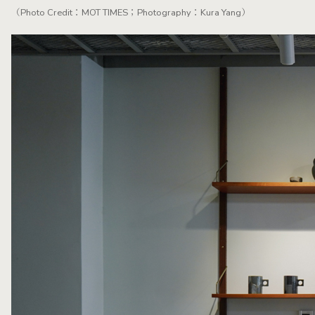
（Photo Credit：MOT TIMES；Photography：Kura Yang）