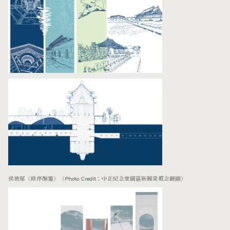
侯德郁《時序顛覆》（Photo Credit：中正紀念堂園區新願景概念競圖）