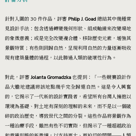
針對入圍的 30 件作品，評審
Philip J. Goad
總結其中幾種常
見設計手法：包含透過轉變幾何形狀、組成軸線來改變場地
的象徵意義；或是完全改變複合體、移除歷史元素，增強其
景觀特質；有些則回歸自然，呈現利用自然的力量逐漸吸收
現有建築量體的過程，以此勝過人類的破壞性行為。
對此，評審
Jolanta Gromadzka
也提到：「一些競賽設計作
品大膽地建議將該地點幾乎完全歸還自然。這是令人興奮
的，它揭示了一代新的設計實踐者，希望所有台灣人擁抱以
環境為基礎、對土地有深刻的理解的未來，而不是以一個破
碎的政治歷史，導致世代之間的分裂。這些作品將景觀作為
一種治療手段，雖然有些不切實際，但揭示了一種超越政治
和意識形態的新激情，以支持更大、更迫切的問題——人類