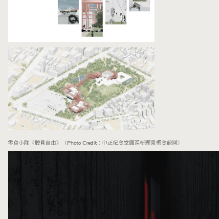
零食小隊《聽見自由》（Photo Credit：中正紀念堂園區新願景概念競圖）