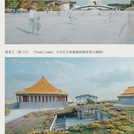
漢堡王《聲之行》（Photo Credit：中正紀念堂園區新願景概念競圖）