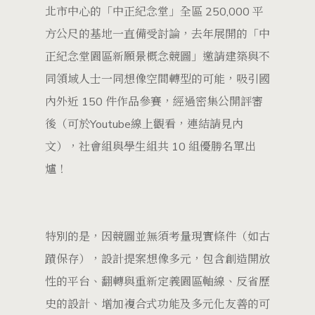
北市中心的「中正紀念堂」全區 250,000 平
方公尺的基地一直備受討論，去年展開的「中
正紀念堂園區新願景概念競圖」邀請建築與不
同領域人士一同想像空間轉型的可能，吸引國
內外近 150 件作品參賽，經過密集公開評審
後（可於Youtube線上觀看，連結請見內
文），社會組與學生組共 10 組優勝名單出
爐！
特別的是，因競圖並無須考量現實條件（如古
蹟保存），設計提案想像多元，包含創造開放
性的平台、翻轉與重新定義園區軸線、反省歷
史的設計、增加複合式功能及多元化友善的可