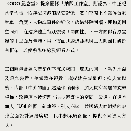
《OOO 紀念堂》提案團隊「納悶工作室」
則認為，中正紀
念堂代表一段無法抹滅的歷史記憶，然而空間上不該停留於
對單一角度、人物或事件的紀念。透過移除圍牆、連動周圍
空間外，在建築體上特別強調「兩面性」，一方面保存原堂
體的正立面及量體，另一方面則透過弧線與三大圓圈打破既
有框架，改變移動軸線及觀看方式。
三個圓包含進入建築前下沉式空間「反思的圓」，融入水瀑
及燈光裝置，使堂體在視覺上模糊消失或呈現；進入堂體
後，內部「中介的圓」透過移除銅像，加入貫穿各層的旋轉
樓梯，改善原本被切割、缺少連貫性的空間；最後，在後方
加入「活化的圓」新建築，引入商家，並透過大面通透的玻
璃立面設計連接廣場，也串起永康商圈，提供不同進入方
式。