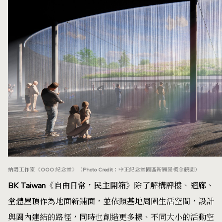
納悶工作室《OOO 紀念堂》（Photo Credit：中正紀念堂園區新願景概念競圖）
BK Taiwan《自由日常，民主開箱》
除了解構牌樓、迴廊、
堂體屋頂作為地面新鋪面，並依照基地周圍生活空間，設計
與園內連結的路徑，同時也創造更多樣、不同大小的活動空