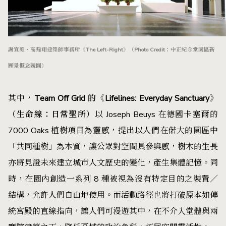
謝宜庭・高鼎翔建築師事務所《The Left-Right》（Photo Credit：中正紀念堂園區新
願景概念競圖）
其中，
Team Off Grid 的《Lifelines: Everyday Sanctuary》
（生命線：日常聖所）
以 Joseph Beuys 在德國卡塞爾的
7000 Oaks 植樹項目為靈感，提出以人們在偌大的園區中
「共同種樹」為本質，讓公眾對空間具參與感，樹木的生長
亦將見證未來建立城市人文歷史的變化，產生集體記憶。同
時，在園內創造一系列 8 種被視為沒有特定目的之裝置／
結構，允許人們自由地使用。而活動路徑也將打破原本如傳
統宮殿的直線指向，讓人們可漫遊其中，在不介入堂體與兩