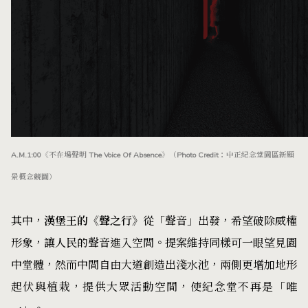
A.M.1:00《不在場聲明 The Voice Of Absence》（Photo Credit：中正紀念堂園區新願
景概念競圖）
其中，
漢堡王的《聲之行》
從「聲音」出發，希望破除威權
形象，讓人民的聲音進入空間。提案維持同樣可一眼望見園
中堂體，然而中間自由大道創造出淺水池，兩側更增加地形
起伏與植栽，提供大眾活動空間，使紀念堂不再是「唯