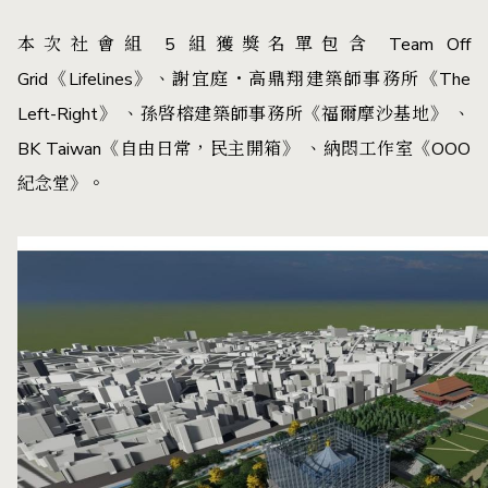
本次社會組 5 組獲獎名單包含 Team Off
Grid《Lifelines》、謝宜庭・高鼎翔建築師事務所《The
Left-Right》 、孫啓榕建築師事務所《福爾摩沙基地》 、
BK Taiwan《自由日常，民主開箱》 、納悶工作室《OOO
紀念堂》。