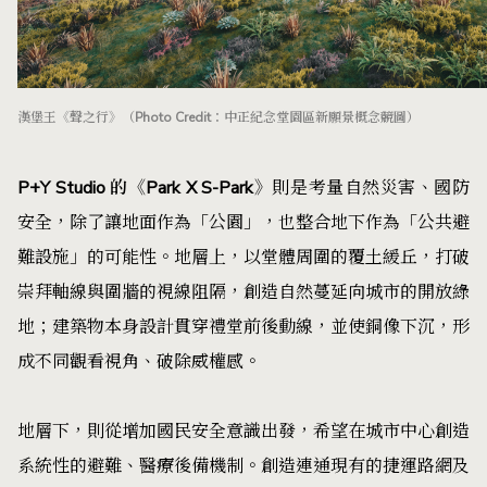
漢堡王《聲之行》（Photo Credit：中正紀念堂園區新願景概念競圖）
P+Y Studio 的《Park X S-Park》
則是考量自然災害、國防
安全，除了讓地面作為「公園」，也整合地下作為「公共避
難設施」的可能性。地層上，以堂體周圍的覆土緩丘，打破
崇拜軸線與圍牆的視線阻隔，創造自然蔓延向城市的開放綠
地；建築物本身設計貫穿禮堂前後動線，並使銅像下沉，形
成不同觀看視角、破除威權感。
地層下，則從增加國民安全意識出發，希望在城市中心創造
系統性的避難、醫療後備機制。創造連通現有的捷運路網及