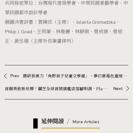
共同發起單位：台灣現代建築學會、中華民國景觀學會、中
華民國都市設計學會
競圖決審評審：賀陳旦（主席）、Jolanta Gromadzka、
Philip J. Goad、王明蘅、林曼麗、林靜娟、曾成德、曾旭
正、黃丞儀（主席外依筆畫排列）
Prev
隈研吾操刀「角野榮子兒童文學館」，夢幻草莓色重現《魔女宅急便》經典場景
首爾美妝新地標！蘭芝全球首間旗艦店落腳明洞，Playlab 打造沉浸式體驗空間
Next
延伸閱讀
More Articles