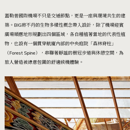
蓋勒普國際機場不只是交通節點，更是一座與環境共生的建
築。BIG將不丹的生物多樣性概念帶入設計，除了機場迎賓
廣場順應地形規劃出四個區域，各自種植著當地的代表性植
物，也設有一個貫穿航廈內部的中央庭院「森林脊柱」
（Forest Spine），串聯著靜謐的樹冠步道與休憩空間，為
旅人營造被綠意包圍的舒適候機體驗。