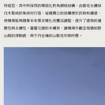
特造型，其中所採用的模組化對角網格結構，由當地永續採
伐木製成的集成材打造，這種獨立的結構便於拆卸和擴建，
使機場能夠隨著未來需求變化而靈活調整，提升了建築的適
應性與永續性。層層交錯的木構架，讓機場外觀呈現猶如群
山般的律動感，與不丹坐擁的山脈地形相呼應。