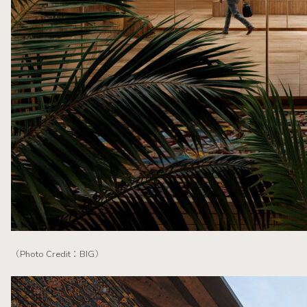
（Photo Credit：BIG）