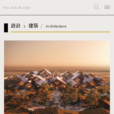
THU. AUG 06, 2026
設計
建築
Architecture