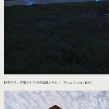
機場建築以模組化對角網格結構為核心。（Photo Credit：BIG）