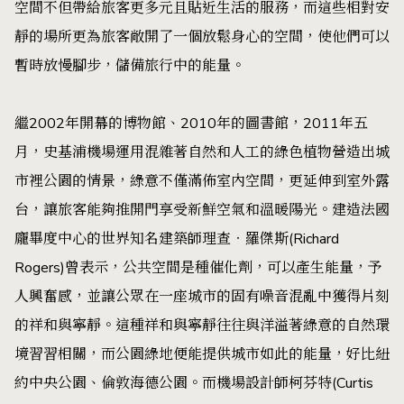
空間不但帶給旅客更多元且貼近生活的服務，而這些相對安
靜的場所更為旅客敞開了一個放鬆身心的空間，使他們可以
暫時放慢腳步，儲備旅行中的能量。
繼2002年開幕的博物館、2010年的圖書館，2011年五
月，史基浦機場運用混雜著自然和人工的綠色植物營造出城
市裡公園的情景，綠意不僅滿佈室內空間，更延伸到室外露
台，讓旅客能夠推開門享受新鮮空氣和溫暖陽光。建造法國
龐畢度中心的世界知名建築師理查‧羅傑斯(Richard
Rogers)曾表示，公共空間是種催化劑，可以產生能量，予
人興奮感，並讓公眾在一座城市的固有噪音混亂中獲得片刻
的祥和與寧靜。這種祥和與寧靜往往與洋溢著綠意的自然環
境習習相關，而公園綠地便能提供城市如此的能量，好比紐
約中央公園、倫敦海德公園。而機場設計師柯芬特(Curtis