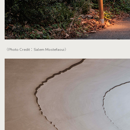
（Photo Credit：Salem Mostefaoui）
相較於以木材構築、輕盈坐落坡地上的「湖畔穀倉」，「生
命之泉」則大半隱沒於地景之中，以更厚實的礦物質感、複
雜的結構與精密的聲學技術，打造一座適合室內樂演出與錄
音的當代表演空間，與舊館形成鮮明而互補的對話。
當建築本身就是一件樂器
新音樂廳的核心理念，是將整座建築視為一件樂器來打造。
圓錐狀的量體平面呈橢圓、剖面呈錐形，宛如一顆從林間探
出頭來的貝殼；外觀覆滿鱗片狀排列的預氧化銅板，會隨時
間逐漸形成更深沉的大地色澤，自然融入周遭森林景觀。內