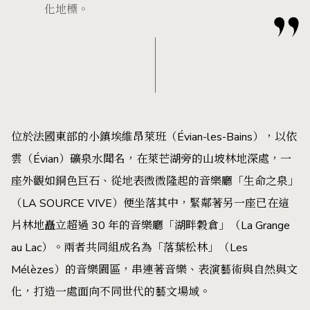
化地標。
位於法國東部的小鎮埃維昂萊班（Évian-les-Bains），以依
雲（Évian）礦泉水聞名，在萊芒湖旁的山坡林地深處，一
座外觀如銅色巨石、從地表微微隆起的音樂廳「生命之泉」
（LA SOURCE VIVE）便坐落其中，緊鄰著另一座已在這
片林地矗立超過 30 年的音樂廳「湖畔穀倉」（La Grange
au Lac）。兩者共同組成名為「落葉松林」（Les
Mélèzes）的音樂園區，串連著音樂、表演藝術與自然與文
化，打造一處面向不同世代的藝文場域。