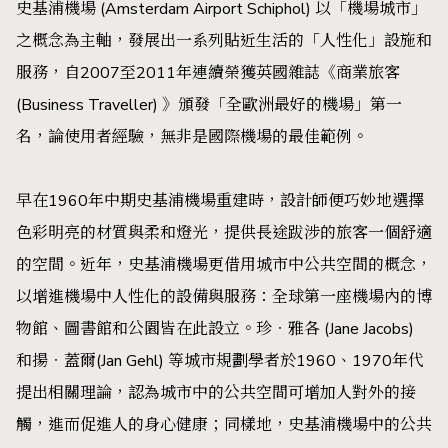
史基浦機場 (Amsterdam Airport Schiphol) 以「機場城市」
之概念為主軸，發展出一系列貼近生活的「人性化」設施和
服務，自2007至2011年連續榮獲英國雜誌《商業旅客
(Business Traveller) 》頒發「全歐洲最好的機場」第一
名，論使用者經驗，無非是國際機場的最佳範例。
早在1960年中期史基浦機場重建時，設計師便巧妙地選擇
色彩明亮的材質與柔和燈光，提供長途跋涉的旅客一個舒適
的空間。近年，史基浦機場更借用城市中公共空間的概念，
以增進機場中人性化的設備與服務：全球第一座機場內的博
物館、圖書館和公園皆在此設立。珍‧雅各 (Jane Jacobs)
和揚‧蓋爾(Jan Gehl) 等城市規劃學者於1960、1970年代
提出相關理論，認為城市中的公共空間可增加人對外的接
觸，進而促進人的身心健康；同樣地，史基浦機場中的公共