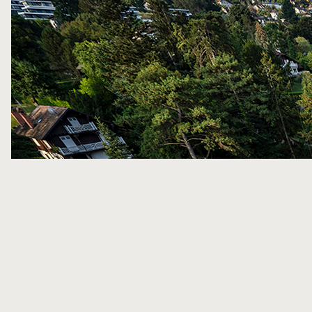
（Photo Credit：Salem Mostefaoui）