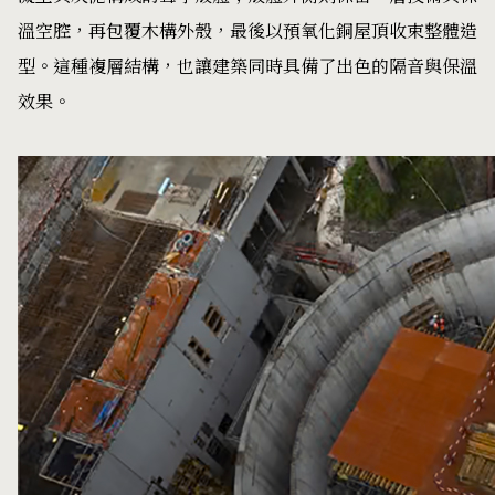
為了實現這座「可被演奏的建築」，Philippe Chiambaretta
所帶領的 PCA-STREAM 團隊導入大量數位模擬與參數化
分析，從設計初期便建立建築數位分身（Digital Twin），
反覆驗證混響時間、聲音清晰度、側向反射等聲學表現，並
持續與工匠在施工現場微調細節，讓高度精密的工程計算，
最終轉化為充滿工藝溫度的建築作品。