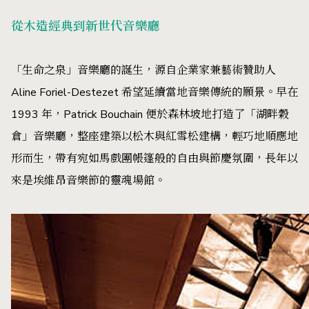
從木造經典到新世代音樂廳
「生命之泉」音樂廳的誕生，源自企業家兼藝術贊助人
Aline Foriel-Destezet 希望延續當地音樂傳統的願景。早在
1993 年，Patrick Bouchain 便於森林坡地打造了「湖畔穀
倉」音樂廳，整座建築以松木與紅雪松建構，輕巧地順應地
形而生，帶有宛如馬戲團帳篷般的自由與節慶氛圍，長年以
來是埃維昂音樂節的靈魂場館。