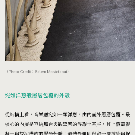
（Photo Credit：Salem Mostefaoui）
在空間形式上，音樂廳融合了兩種經典古典樂表演空間：承
襲傳統矩形「鞋盒式」（Shoebox）音樂廳那細膩均衡的聲
音表現，也結合了「葡萄園式」（Vineyard）環繞舞台、層
層向上延展的座席配置，讓觀眾無論身處何處，都能同時獲
得良好的聆聽品質與視野。