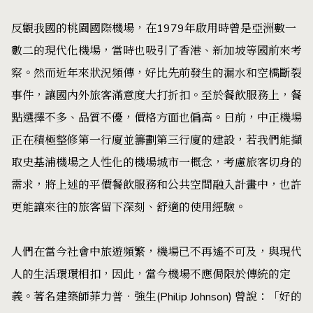
反觀我國的桃園國際機場，在1979年啟用時曾是亞洲數一
數二的現代化機場，當時也吸引了香港、新加坡等國前來考
察。然而近年來狀況頻傳，好比先前發生的漏水和空橋斷裂
事件，讓國內外旅客滿意度大打折扣。至於餐飲服務上，餐
點選擇不多、品質不優，價格方面也偏高。日前，中正機場
正在積極整修第一行廈並籌劃第三行廈的建設，若我們能擷
取史基浦機場之人性化的機場城市一概念，考慮旅客切身的
需求，將上述的平價餐飲服務和公共空間融入計畫中，也許
更能讓來往的旅客留下深刻、舒適的使用經驗。
人們在當今社會中旅遊頻繁，機場已不再遙不可及，與現代
人的生活環環相扣，因此，當今機場不應侷限於傳統的定
義。著名建築師菲力普‧強生(Philip Johnson) 曾說：「好的