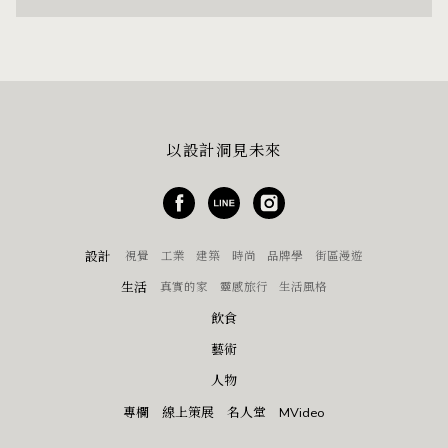
以設計洞見未來
設計
視覺
工業
建築
時尚
品牌學
街區漫遊
生活
真實的家
靈感旅行
生活風格
飲食
藝術
人物
專欄
線上策展
名人堂
MVideo