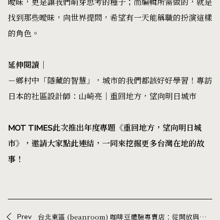
曖昧，更是讓我們萌芽思考的種子；而編輯所需做的，就是
找到那些曖昧，向世界提問，希望有一天能稱職的扮演這樣
的角色。
延伸閱讀｜
－
鄉村中「隱藏的智慧」，城市的我們都該好好學習！專訪
日本的社區設計師：山崎亮｜重回地方，望向明日城市
MOT TIMES此次推出年度專題《重回地方，望向明日城
市》，邀請大家
點此連結
，一同來挖掘更多台灣在地的故
事！
Prev
台北東區 (beanroom) 咖啡豆體驗專賣店：從開放與永續理念出發，以實驗性設計帶來獨特感官享受