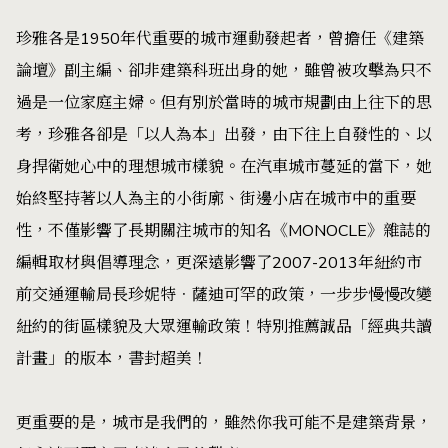
珍雅各是1950年代重要的城市運動發起者，曾擔任《建築
論壇》副主編、卻非建築科班出身的她，雖曾被攻擊為只不
過是一位家庭主婦。但有別於當時的城市規劃由上往下的思
考，珍雅各卻是「以人為本」出發，由下往上自發性的、以
身捍衛她心中的理想城市樣貌。在汽車城市蔓延的當下，她
始終堅持著以人為主的小街廓、街邊小店在城市中的重要
性，不僅影響了長期關注城市的知名《MONOCLE》雜誌的
編輯取材與倡導理念，更深遠影響了2007-2013年紐約市
前交通運輸局長珍妮特．薩迪可罕的政策，一步步慢慢改變
紐約的街區樣貌及大眾運輸政策！特別推薦誠品「經典共讀
計畫」的版本，書封超美！
更重要的是，城市是我們的，雖然你我可能不是建築背景，