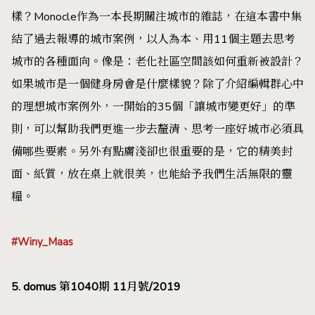
樣？Monocle作為一本長期關注城市的雜誌，在這本書中集
結了過去報導的城市案例，以人為本、用11個主題去思考
城市的各種面向。像是：老化社區空間該如何重新被設計？
如果城市是一個健身房會是什麼樣貌？除了介紹編輯群心中
的理想城市案例外，一開始的35個「讓城市變更好」的準
則，可以幫助我們更進一步去釐清、思考一座好城市必須具
備哪些要素。另外有點膚淺卻也很重要的是，它的精美封
面、紙質，放在桌上就很美，也能給予我們生活無限的靈
糧。
#Winy_Maas
5. domus 第1040期 11月號/2019