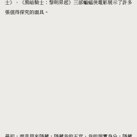
士》、《黑暗騎士：黎明昇起》三部蝙蝠俠電影展示了許多
張值得探究的面具。
最初，面具用來隱藏，隱藏我的五官、我的現實身分，隱藏