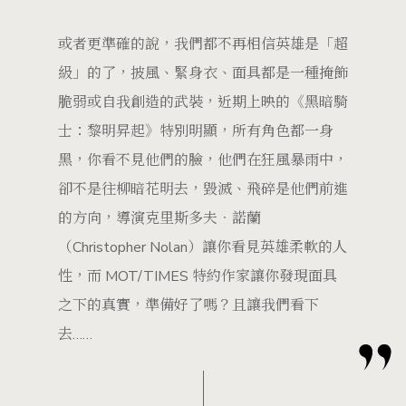
或者更準確的說，我們都不再相信英雄是「超
級」的了，披風、緊身衣、面具都是一種掩飾
脆弱或自我創造的武裝，近期上映的《黑暗騎
士：黎明昇起》特別明顯，所有角色都一身
黑，你看不見他們的臉，他們在狂風暴雨中，
卻不是往柳暗花明去，毀滅、飛碎是他們前進
的方向，導演克里斯多夫．諾蘭
（Christopher Nolan）讓你看見英雄柔軟的人
性，而 MOT/TIMES 特約作家讓你發現面具
之下的真實，準備好了嗎？且讓我們看下
去……