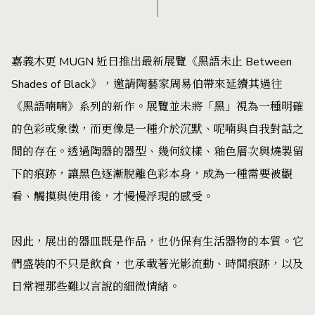
嘉義木更 MUGN 近日推出最新展覽《黑語未止 Between
Shades of Black》，邀請陶藝家周易伯帶來延續其過往
《黑語喃喃》系列的新作。展覽並未將「黑」視為一種明確
的色彩或象徵，而更像是一種介於沉默、呢喃與自我對話之
間的存在。透過陶器的器型、幾何紋樣、釉色層次與燒製留
下的痕跡，讓黑色逐漸脫離色彩本身，成為一種需要被觀
看、觸摸與使用後，才慢慢浮現的感受。
因此，展出的器皿既是作品，也仍保有生活器物的本質。它
們盛裝的不只是飲食，也承載著光影流動、時間痕跡，以及
日常裡那些難以言說的細微情緒。