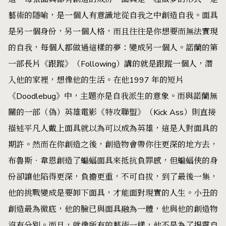
藝術的隱喻，是一個人有意識地從自我之中創造自我。面具
是另一個身份，另一個人格，而且往往是你想要而無法實現
的自我，每個人都做過這樣的夢：變成另一個人。諾蘭的第
一部長片《跟蹤》（Following）講的就是跟蹤一個人，潛
入他的家裡，想像他的生活。在他1997 年的短片
《Doodlebug》中，主題亦是自我派生的意象。而與諾蘭無
關的一部（偽）英雄電影《特攻聯盟》（Kick Ass）則直接
描述平凡人戴上面具就以為可以成為英雄，這是人對面具的
期許。然而在你創造之後，創造物會帶你往更深的地方去，
布魯斯．韋恩創造了蝙蝠面具來抵抗負罪感，但蝙蝠俠的身
份卻讓他陷得更深，負擔更重，不可自拔，到了最後一集，
他的挑戰變成是要卸下面具，才能面對現實的人生。小丑的
創造最為徹底，他的臉已與面具融為一體，他與他的創造物
沒有分別。而且，就像所有的藝術一樣，他不是為了揭露自