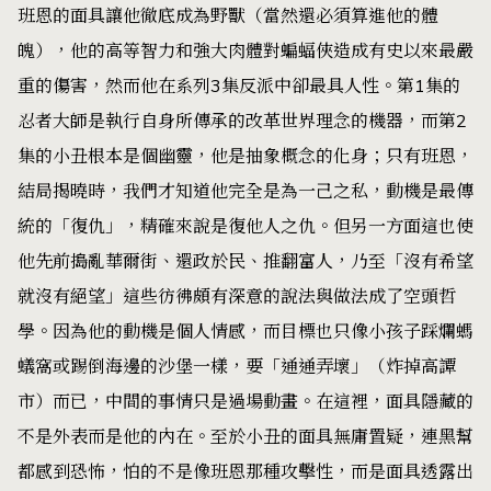
班恩的面具讓他徹底成為野獸（當然還必須算進他的體
魄），他的高等智力和強大肉體對蝙蝠俠造成有史以來最嚴
重的傷害，然而他在系列3集反派中卻最具人性。第1集的
忍者大師是執行自身所傳承的改革世界理念的機器，而第2
集的小丑根本是個幽靈，他是抽象概念的化身；只有班恩，
結局揭曉時，我們才知道他完全是為一己之私，動機是最傳
統的「復仇」，精確來說是復他人之仇。但另一方面這也使
他先前搗亂華爾街、還政於民、推翻富人，乃至「沒有希望
就沒有絕望」這些彷彿頗有深意的說法與做法成了空頭哲
學。因為他的動機是個人情感，而目標也只像小孩子踩爛螞
蟻窩或踢倒海邊的沙堡一樣，要「通通弄壞」（炸掉高譚
市）而已，中間的事情只是過場動畫。在這裡，面具隱藏的
不是外表而是他的內在。至於小丑的面具無庸置疑，連黑幫
都感到恐怖，怕的不是像班恩那種攻擊性，而是面具透露出