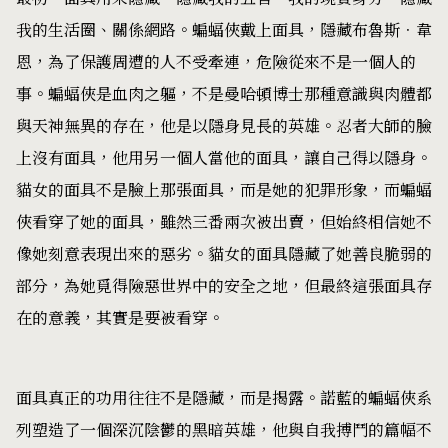
我的生活圈、關係網路。蝙蝠俠戴上面具，隱藏布魯斯．韋
恩，為了保護周遭的人不受牽連，危險從來不是一個人的
事。蝙蝠俠是血肉之軀，不是曼哈頓博士那種意識與肉體都
與天神無異的存在，他是以隱身見長的英雄。忍者大師的臉
上沒有面具，他用另一個人當他的面具，讓自己得以隱身。
貓女的面具不是臉上那張面具，而是她的犯罪形象，而蝙蝠
俠看穿了她的面具，雖然三番兩次被出賣，但始終相信她不
像她刻意表現出來的惡劣。貓女的面具隱藏了她善良脆弱的
部分，為她覓得險惡世界中的安全之地，但最終這張面具存
在的意義，其實是要被看穿。
面具真正的功用往往不是隱藏，而是揭露。諾藍的蝙蝠俠系
列塑造了一個深沉陰鬱的黑暗英雄，他與自我搏鬥的篇幅不