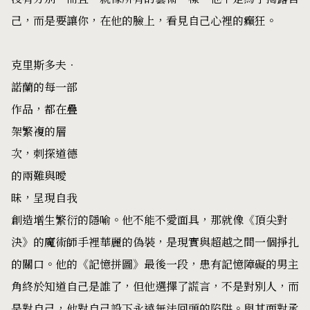
己，而是要讓你，在他的臉上，看見自己心裡的癲狂。
克里斯多夫．
諾蘭的每一部
作品，都在疊
架繁複的層
次，刺探道德
的兩難與曖
昧，呈現自我
創造增生繁衍的隱喻。他不能不愛面具，那就像《頂尖對
決》的魔術師手裡華麗的偽裝，是現實與超越之間一個掙扎
的關口。他的《記憶拼圖》最後一段，患有記憶障礙的男主
角終於知道自己是誰了，但他選擇了謊言，不是對別人，而
是對自己，他對自己設下永遠無法回頭的陷阱。與其面對承