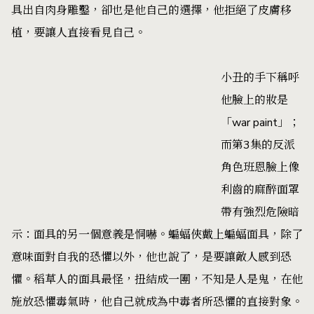
具出自肉身雕鑿，卻也是他自己的選擇，他拒絕了皮膚移
植，要讓人直接看見自己。
小丑的手下稱呼
他臉上的妝是
「war paint」；
而第3集的反派
角色班恩臉上像
利齒的麻醉面罩
帶有強烈危險暗
示：面具的另一個意義是恫嚇。蝙蝠俠戴上蝙蝠面具，除了
意味面對自我的恐懼以外，他也說了，是要讓敵人感到恐
懼。稻草人的面具最怪，扭結成一團，不知是人是鬼，在他
施放恐懼毒氣時，他自己就成為中毒者所恐懼的直接對象。