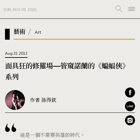
SUN. AUG 09, 2026
藝術
Art
Aug.31.2012
面具狂的修羅場—管窺諾蘭的《蝙蝠俠》
系列
作者 孫得欽
這是一個不需要英雄的時代。