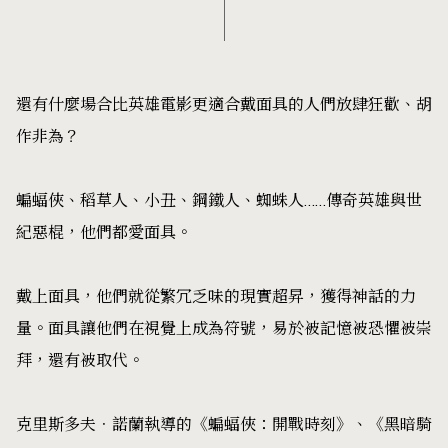
還有什麼場合比英雄電影更適合戴面具的人們放肆狂歡、胡
作非為？
蝙蝠俠、稻草人、小丑、鋼鐵人、蜘蛛人……傳奇英雄與世
紀惡棍，他們都愛面具。
戴上面具，他們就從繁冗乏味的現實超昇，獲得神話的力
量。面具讓他們在視覺上成為符號，易於被記憶被恐懼被崇
拜，還有被取代。
克里斯多夫．諾蘭執導的《蝙蝠俠：開戰時刻》、《黑暗騎