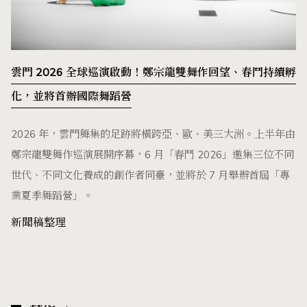
雲門 2026 全球巡演啟動！鄭宗龍雙舞作回望、春鬥持續孵
化，並將首辦國際舞蹈營
2026 年，雲門舞集的足跡將橫跨亞、歐、美三大洲。上半年由
鄭宗龍雙舞作巡演展開序幕，6 月「春鬥 2026」邀集三位不同
世代、不同文化養成的創作者同臺，並將於 7 月舉辦首屆「專
業夏季舞蹈營」。
新聞稿整理