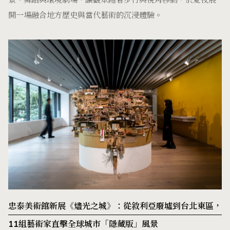
景、舞蹈與環境劇場，讓觀眾隨著步行與視角移動，於夏夜展
開一場融合地方歷史與當代藝術的沉浸體驗。
忠泰美術館新展《燼光之城》：從敘利亞廢墟到台北東區，
11組藝術家直擊全球城市「隱藏版」風景