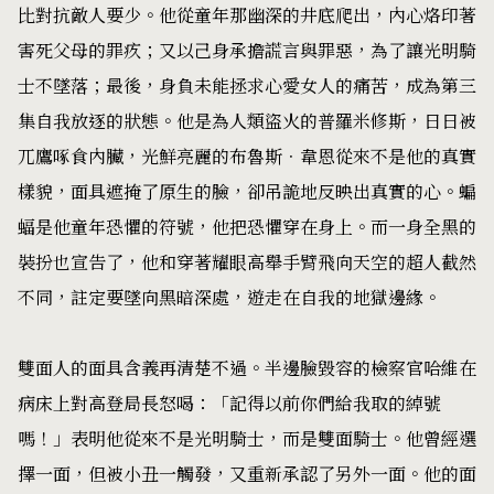
比對抗敵人要少。他從童年那幽深的井底爬出，內心烙印著
害死父母的罪疚；又以己身承擔謊言與罪惡，為了讓光明騎
士不墜落；最後，身負未能拯求心愛女人的痛苦，成為第三
集自我放逐的狀態。他是為人類盜火的普羅米修斯，日日被
兀鷹啄食內臟，光鮮亮麗的布魯斯．韋恩從來不是他的真實
樣貌，面具遮掩了原生的臉，卻吊詭地反映出真實的心。蝙
蝠是他童年恐懼的符號，他把恐懼穿在身上。而一身全黑的
裝扮也宣告了，他和穿著耀眼高舉手臂飛向天空的超人截然
不同，註定要墜向黑暗深處，遊走在自我的地獄邊緣。
雙面人的面具含義再清楚不過。半邊臉毀容的檢察官哈維在
病床上對高登局長怒喝：「記得以前你們給我取的綽號
嗎！」表明他從來不是光明騎士，而是雙面騎士。他曾經選
擇一面，但被小丑一觸發，又重新承認了另外一面。他的面