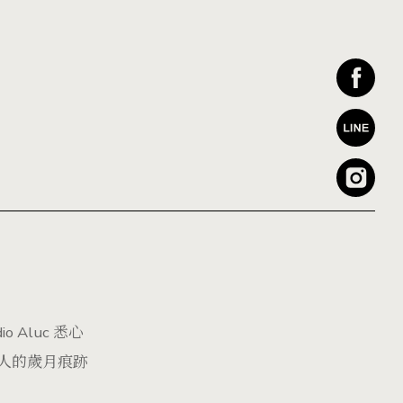
Aluc 悉心
人的歲月痕跡