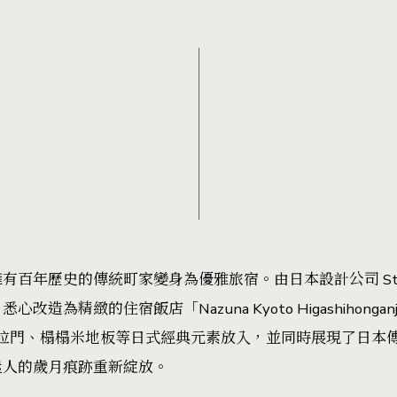
百年歷史的傳統町家變身為優雅旅宿。由日本設計公司 Studi
造為精緻的住宿飯店「Nazuna Kyoto Higashihong
c 將和紙拉門、榻榻米地板等日式經典元素放入，並同時展現了日
迷人的歲月痕跡重新綻放。