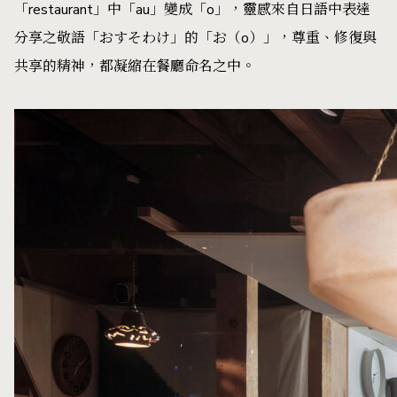
「restaurant」中「au」變成「o」，靈感來自日語中表達
分享之敬語「おすそわけ」的「お（o）」，尊重、修復與
共享的精神，都凝縮在餐廳命名之中。