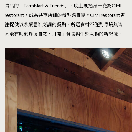
食品的「FarmMart & Friends」，晚上則搖身一變為CIMI
restorant，成為共享店鋪的新型態實踐。CIMI restorant專
注提供以永續思維烹調的餐點，所選食材不僅對環境無害，
甚至有助於修復自然，打開了食物與生態互動的新想像。