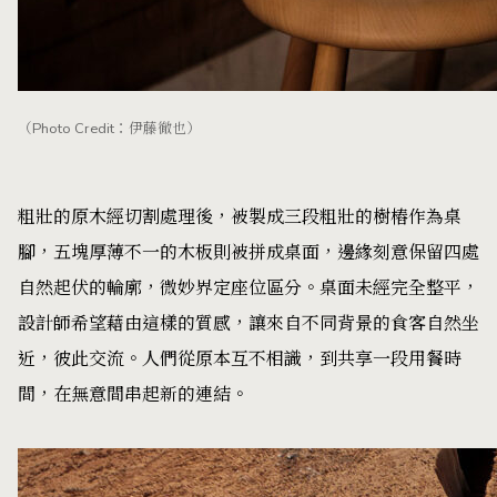
（Photo Credit：伊藤徹也）
粗壯的原木經切割處理後，被製成三段粗壯的樹樁作為桌
腳，五塊厚薄不一的木板則被拼成桌面，邊緣刻意保留四處
自然起伏的輪廓，微妙界定座位區分。桌面未經完全整平，
設計師希望藉由這樣的質感，讓來自不同背景的食客自然坐
近，彼此交流。人們從原本互不相識，到共享一段用餐時
間，在無意間串起新的連結。