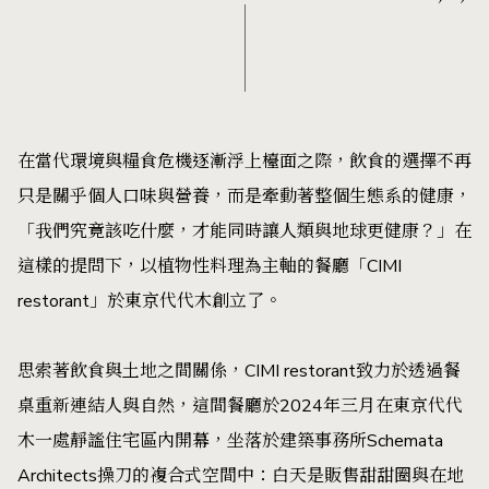
在當代環境與糧食危機逐漸浮上檯面之際，飲食的選擇不再
只是關乎個人口味與營養，而是牽動著整個生態系的健康，
「我們究竟該吃什麼，才能同時讓人類與地球更健康？」在
這樣的提問下，以植物性料理為主軸的餐廳「CIMI
restorant」於東京代代木創立了。
思索著飲食與土地之間關係，CIMI restorant致力於透過餐
桌重新連結人與自然，這間餐廳於2024年三月在東京代代
木一處靜謐住宅區內開幕，坐落於建築事務所Schemata
Architects操刀的複合式空間中：白天是販售甜甜圈與在地