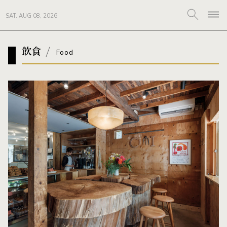
SAT. AUG 08, 2026
飲食
Food