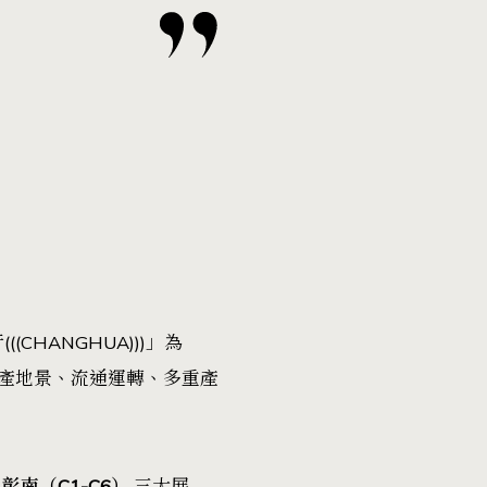
(CHANGHUA)))」為
產地景、流通運轉、多重產
與
彰南（C1-C6）
三大展