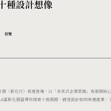
十種設計想像
展覽
設計展〈彰化行〉首度登場，以「未來式企業思維」為策展核
。A區彰化展區帶你探索十座展館，感受設計如何串連產業、