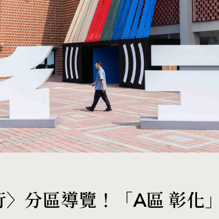
化行〉分區導覽！「A區 彰化