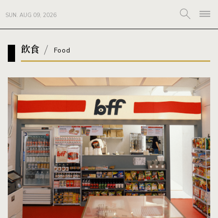
SUN. AUG 09, 2026
飲食
Food