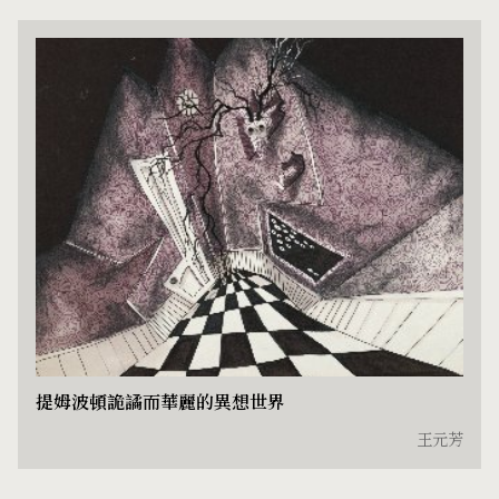
提姆波頓詭譎而華麗的異想世界
王元芳