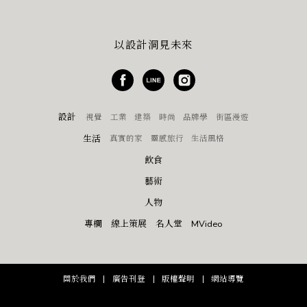
以設計洞見未來
設計
視覺
工業
建築
時尚
品牌學
街區漫遊
生活
真實的家
靈感旅行
生活風格
飲食
藝術
人物
專欄
線上策展
名人堂
MVideo
關於我們
廣告刊登
版權聲明
網站導覽