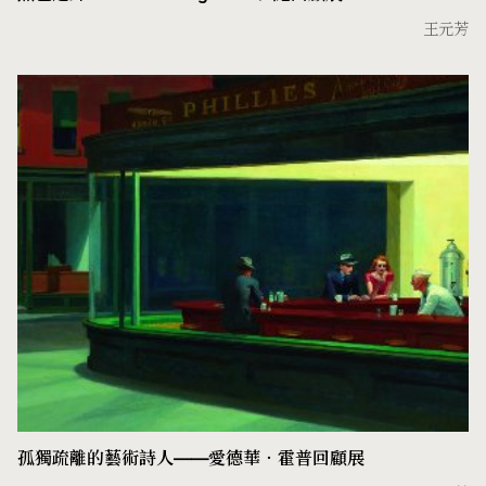
王元芳
孤獨疏離的藝術詩人——愛德華‧霍普回顧展