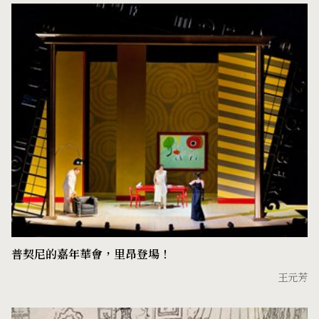
普契尼的嘉年華會，里昂登場！
王元芳